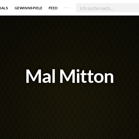
. . .
IALS
GEWINNSPIELE
FEED
Mal Mitton