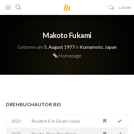
LOGIN
Makoto Fukami
Geboren am
5. August 1977
in
Kumamoto, Japan
Homepage
DREHBUCHAUTOR BEI
2023
Resident Evil: Death Island
2023
Psycho-Pass: Providence