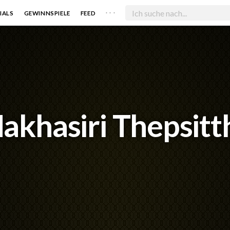
. . .
IALS
GEWINNSPIELE
FEED
akhasiri Thepsitt