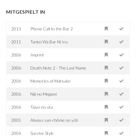
MITGESPIELT IN
2013
Phone Call to the Bar 2
2011
Tantei Wa Bar Ni Iru
2006
Imprint
2006
Death Note 2 - The Last Name
2006
Memories of Matsuko
2006
Niji no Megami
2006
Taiyo no uta
2005
Always san-chôme no yûh
2004
Survive Style