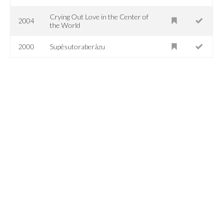
Crying Out Love in the Center of
2004
the World
2000
Supêsutoraberâzu