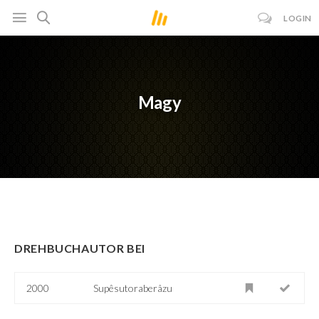
LOGIN
Magy
DREHBUCHAUTOR BEI
2000
Supêsutoraberâzu