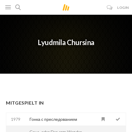
LOGIN
Lyudmila Chursina
MITGESPIELT IN
1979
Гонка с преследованием
Goya -oder Der arge Weg der