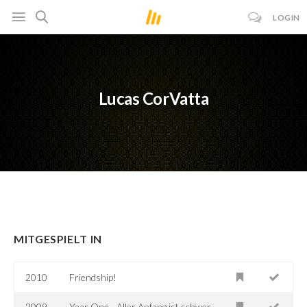
LOGIN
Lucas CorVatta
MITGESPIELT IN
2010
Friendship!
2009
Year One - Aller Anfang ist schwer