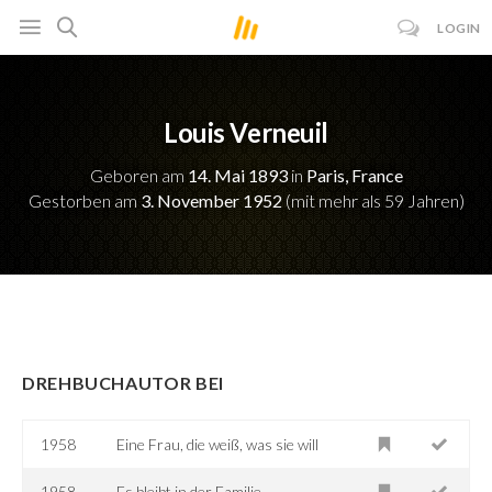
LOGIN
Louis Verneuil
Geboren am
14. Mai 1893
in
Paris, France
Gestorben am
3. November 1952
(mit mehr als 59 Jahren)
DREHBUCHAUTOR BEI
1958
Eine Frau, die weiß, was sie will
1958
Es bleibt in der Familie