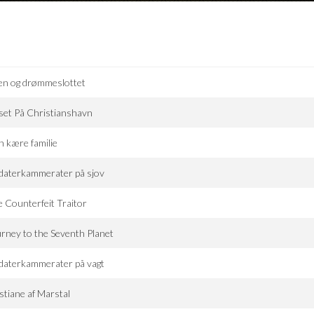
en og drømmeslottet
et På Christianshavn
 kære familie
daterkammerater på sjov
 Counterfeit Traitor
rney to the Seventh Planet
daterkammerater på vagt
stiane af Marstal