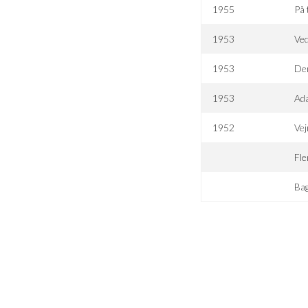
1955
På 
1953
Ve
1953
Den
1953
Ad
1952
Ve
Fle
Ba