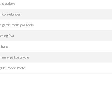
tro og love
d Kongelunden
 gamle mølle paa Mols
am og Eva
jrhanen
mming på kostskole
g De Roede Porte