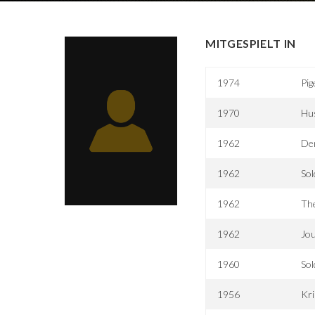
MITGESPIELT IN
1974
Pig
1970
Hus
1962
Den
1962
Sol
1962
The
1962
Jou
1960
Sol
1956
Kri