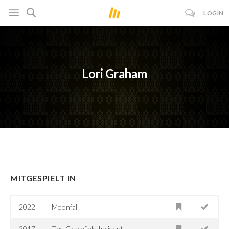
LOGIN
Lori Graham
MITGESPIELT IN
2022
Moonfall
2017
The Gracefield Incident