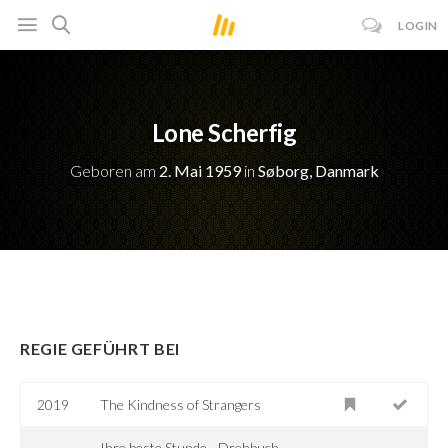
LOGIN
Lone Scherfig
Geboren am
2. Mai 1959
in
Søborg, Danmark
REGIE GEFÜHRT BEI
2019
The Kindness of Strangers
Ihre beste Stunde - Drehbuch