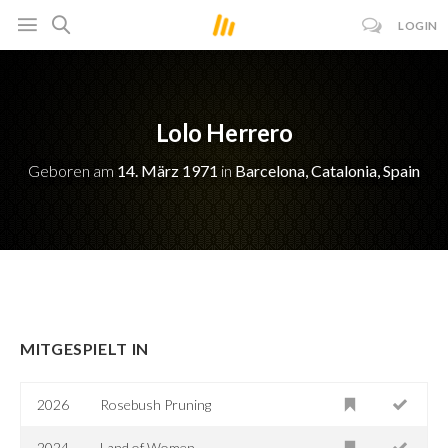
LOGIN
Lolo Herrero
Geboren am
14. März 1971
in
Barcelona, Catalonia, Spain
MITGESPIELT IN
2026
Rosebush Pruning
2024
Land of Women