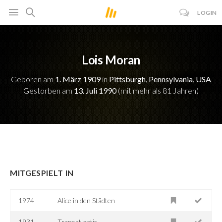
LOGIN
Lois Moran
Geboren am
1. März 1909
in
Pittsburgh, Pennsylvania, USA
Gestorben am
13. Juli 1990
(mit mehr als 81 Jahren)
MITGESPIELT IN
1974
Alice in den Städten
1931
Transatlantic