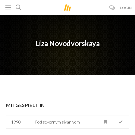
LOGIN
Liza Novodvorskaya
MITGESPIELT IN
1990
Pod severnym siyaniyem