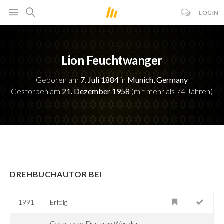
LOGIN
Lion Feuchtwanger
Geboren am
7. Juli 1884
in
Munich, Germany
Gestorben am
21. Dezember 1958
(mit mehr als 74 Jahren)
DREHBUCHAUTOR BEI
1991
Erfolg
Goya -oder Der arge Weg der