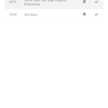
1971
Erkenntnis
1934
Jew Süss