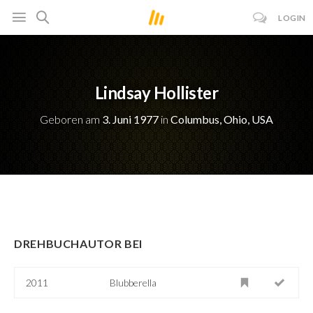
LOGIN
Lindsay Hollister
Geboren am
3. Juni 1977
in
Columbus, Ohio, USA
DREHBUCHAUTOR BEI
2011
Blubberella