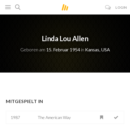
LOGIN
Linda Lou Allen
Geboren am
15. Februar 1954
in
Kansas, USA
MITGESPIELT IN
1987
The American Way