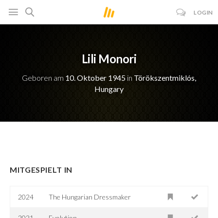
LOGIN
Lili Monori
Geboren am
10. Oktober 1945
in
Törökszentmiklós,
Hungary
MITGESPIELT IN
2024
The Hungarian Dressmaker
2021
Evolution