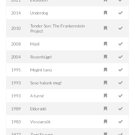
2014
Underdog
Tender Son: The Frankenstein
2010
Project
2008
Mázli
2004
Rosenhügel
1995
Megint tanú
1993
Sose halunk meg!
1993
A turné
1989
Eldorádó
1983
Visszaesök
1977
Zwei Frauen