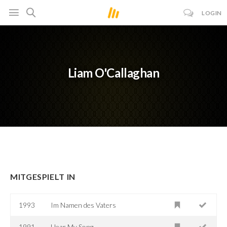
LOGIN
Liam O'Callaghan
MITGESPIELT IN
1993
Im Namen des Vaters
1991
Hear My Song