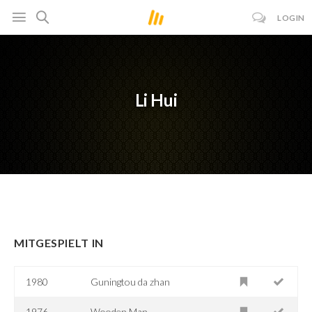
LOGIN
Li Hui
MITGESPIELT IN
1980
Guningtou da zhan
1976
Wooden Man