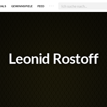
. . .
IALS
GEWINNSPIELE
FEED
Leonid Rostoff