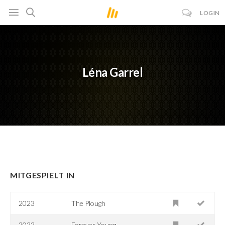
LOGIN
Léna Garrel
MITGESPIELT IN
2023
The Plough
2022
Forever Young