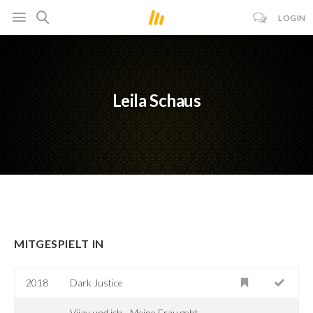
LOGIN
Leila Schaus
MITGESPIELT IN
2018
Dark Justice
Vijay und ich - Meine Frau geht