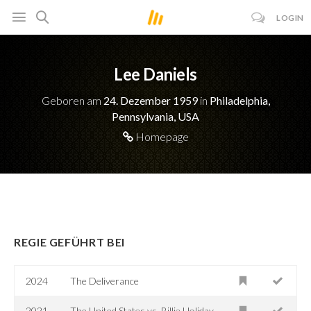
LOGIN
Lee Daniels
Geboren am
24. Dezember 1959
in
Philadelphia,
Pennsylvania, USA
Homepage
REGIE GEFÜHRT BEI
2024
The Deliverance
2021
The United States vs. Billie Holiday