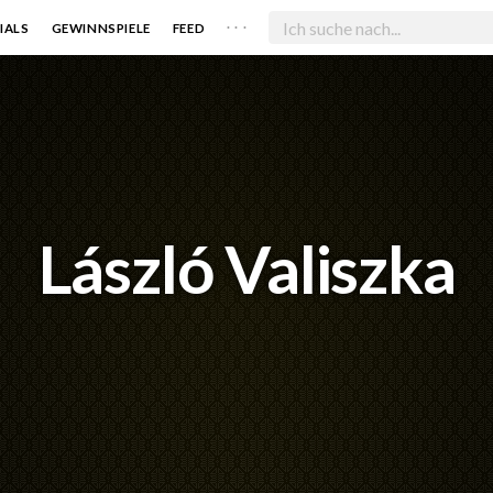
. . .
IALS
GEWINNSPIELE
FEED
László Valiszka