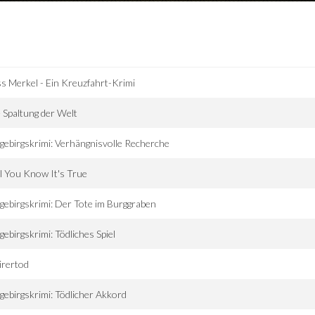
s Merkel - Ein Kreuzfahrt-Krimi
 Spaltung der Welt
gebirgskrimi: Verhängnisvolle Recherche
l You Know It's True
gebirgskrimi: Der Tote im Burggraben
gebirgskrimi: Tödliches Spiel
irertod
gebirgskrimi: Tödlicher Akkord