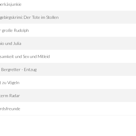
erkäsjunkie
gebirgskrimi: Der Tote im Stollen
r große Rudolph
io und Julia
samkeit und Sex und Mitleid
 Bergretter - Entzug
 zu Vögeln
term Radar
rdsfreunde