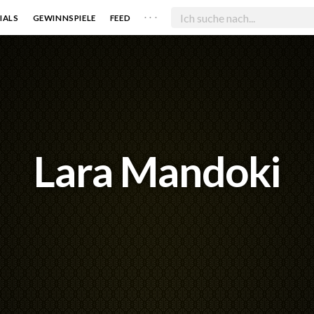
. . .
IALS
GEWINNSPIELE
FEED
Lara Mandoki