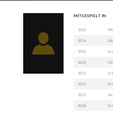
MITGESPIELT IN
2025
Mis
2024
Die
2022
Erz
2022
Gir
2021
Erz
2021
Erz
2021
Ste
2020
Erz