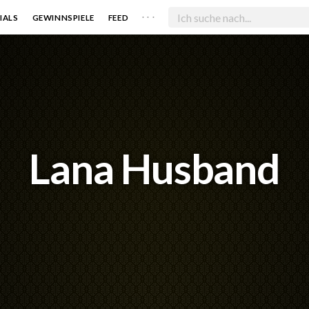
. . .
IALS
GEWINNSPIELE
FEED
Lana Husband