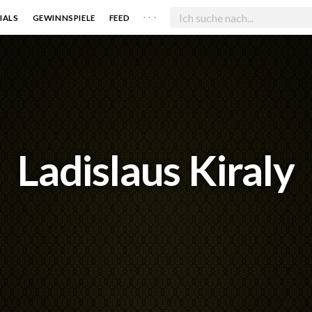
. . .
IALS
GEWINNSPIELE
FEED
Ladislaus Kiraly