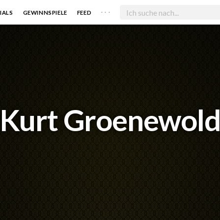
. . .
IALS
GEWINNSPIELE
FEED
Kurt Groenewol