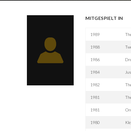
MITGESPIELT IN
1989
Th
1988
Two
1986
Dr
1984
Ju
1982
The
1981
The
1981
On
1980
Kle