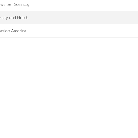
hwarzer Sonntag
rsky und Hutch
asion America