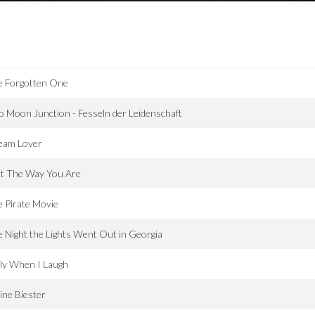
e Forgotten One
 Moon Junction - Fesseln der Leidenschaft
eam Lover
st The Way You Are
 Pirate Movie
 Night the Lights Went Out in Georgia
ly When I Laugh
ine Biester