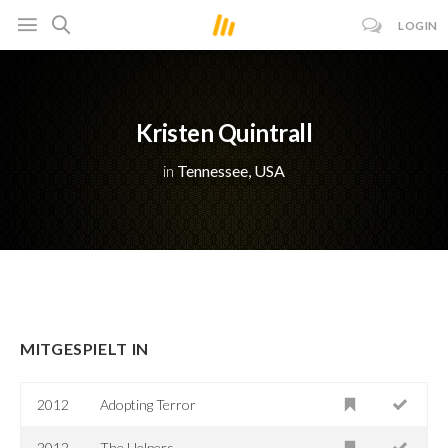
LOGIN
Kristen Quintrall
in
Tennessee, USA
MITGESPIELT IN
2012
Adopting Terror
2012
The Helpers