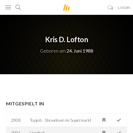
LOGIN
Kris D. Lofton
Geboren am
24. Juni 1988
MITGESPIELT IN
2008
Topjob - Showdown im Supermarkt
2001
Hardball