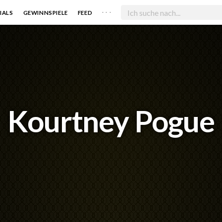
. . .
IALS
GEWINNSPIELE
FEED
Kourtney Pogue