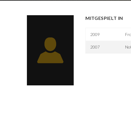
MITGESPIELT IN
2009
Fr
2007
No