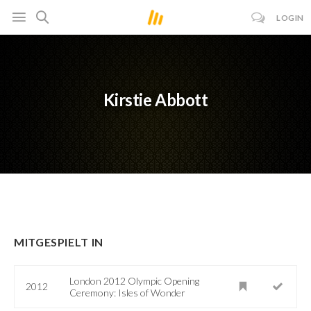
LOGIN
Kirstie Abbott
MITGESPIELT IN
London 2012 Olympic Opening
2012
Ceremony: Isles of Wonder