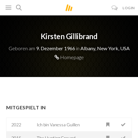
LOGIN
Kirsten Gillibrand
Geboren am
9. Dezember 1966
in
Albany, New York, USA
Homepage
MITGESPIELT IN
2022
Ich bin Vanessa Guillen
2015
The Hunting Ground