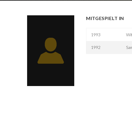
MITGESPIELT IN
1993
Wit
1992
Sam