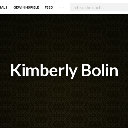
. . .
IALS
GEWINNSPIELE
FEED
Kimberly Bolin