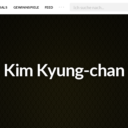
. . .
IALS
GEWINNSPIELE
FEED
Kim Kyung-chan