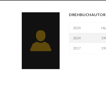
DREHBUCHAUTOR 
2024
Hij
2024
190
2017
19