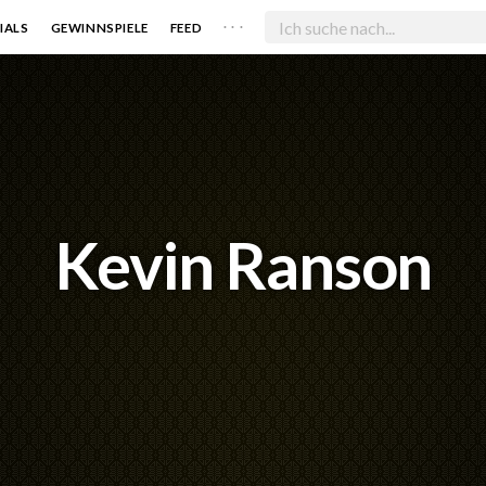
. . .
IALS
GEWINNSPIELE
FEED
Kevin Ranson