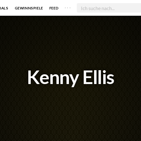
. . .
IALS
GEWINNSPIELE
FEED
Kenny Ellis