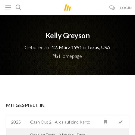
LOGIN
Kelly Greyson
Geboren am
12. März 1991
in
Texas, USA
Homepage
MITGESPIELT IN
2025
Cash Out 2 - Alles auf eine Karte
Sleeping Dogs – Manche Lügen