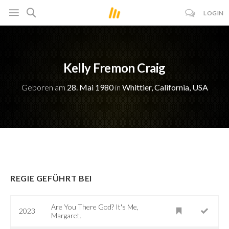
LOGIN
Kelly Fremon Craig
Geboren am
28. Mai 1980
in
Whittier, California, USA
REGIE GEFÜHRT BEI
Are You There God? It's Me,
2023
Margaret.