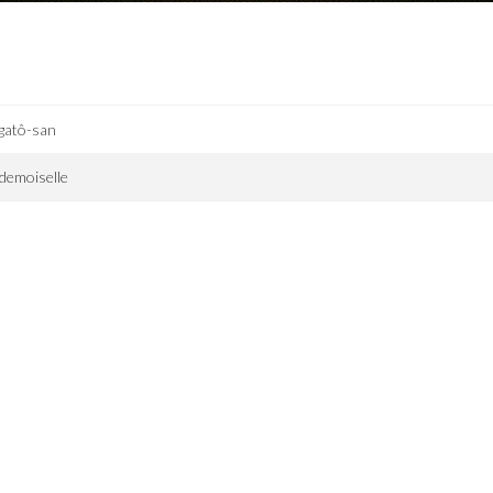
gatô-san
demoiselle