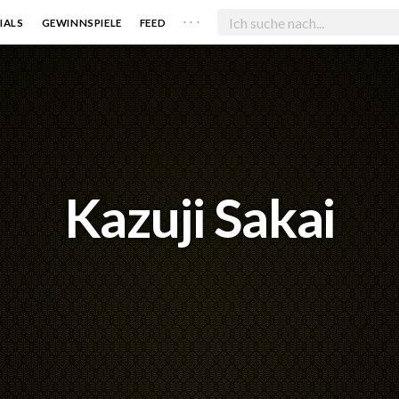
. . .
IALS
GEWINNSPIELE
FEED
Kazuji Sakai