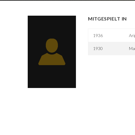
MITGESPIELT IN
1936
Ari
1930
Ma