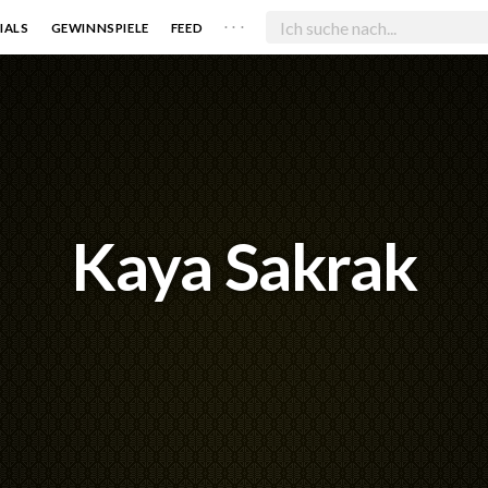
. . .
IALS
GEWINNSPIELE
FEED
Kaya Sakrak