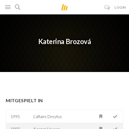
LOGIN
Katerina Brozová
MITGESPIELT IN
1995
L'affaire Dreyfus
1993
Kaspar Hauser