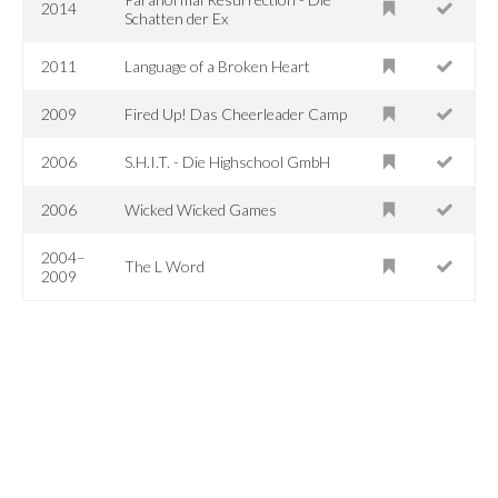
2014
Schatten der Ex
2011
Language of a Broken Heart
2009
Fired Up! Das Cheerleader Camp
2006
S.H.I.T. - Die Highschool GmbH
2006
Wicked Wicked Games
2004–
The L Word
2009