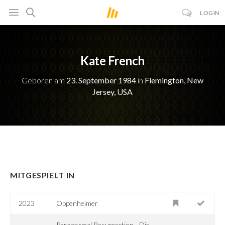
LOGIN
Kate French
Geboren am
23. September 1984
in
Flemington, New
Jersey, USA
MITGESPIELT IN
2023
Oppenheimer
Paranormal Resurrection - Die