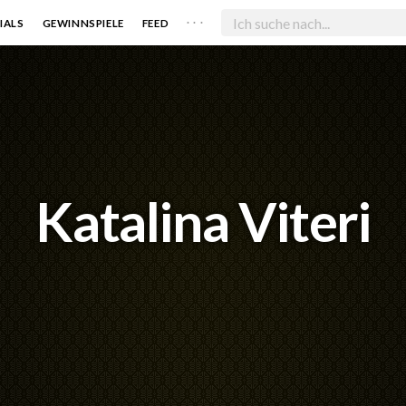
. . .
IALS
GEWINNSPIELE
FEED
Katalina Viteri