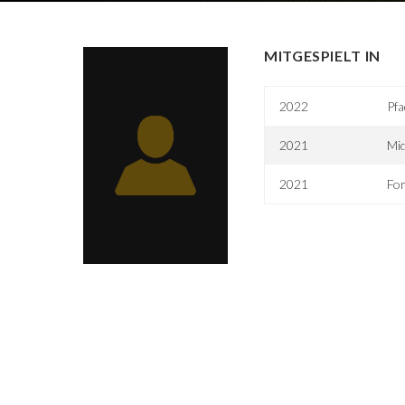
MITGESPIELT IN
2022
Pfa
2021
Mid
2021
For