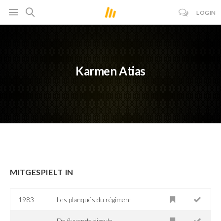
LOGIN
Karmen Atias
MITGESPIELT IN
1983
Les planqués du régiment
De flyvende djævle