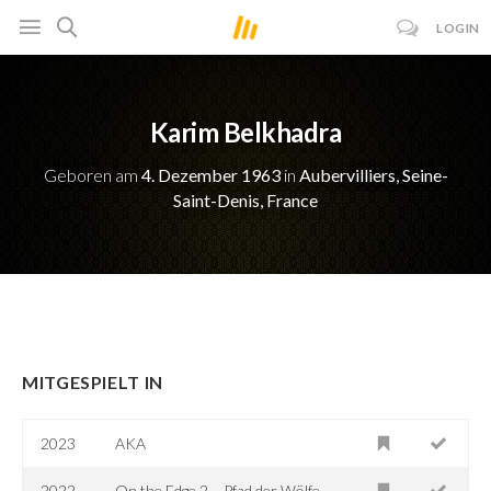
LOGIN
Karim Belkhadra
Geboren am
4. Dezember 1963
in
Aubervilliers, Seine-
Saint-Denis, France
MITGESPIELT IN
2023
AKA
2022
On the Edge 2 – Pfad der Wölfe