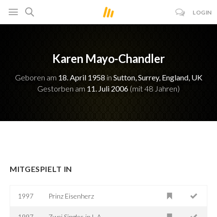
LOGIN
Karen Mayo-Chandler
Geboren am
18. April 1958
in
Sutton, Surrey, England, UK
Gestorben am
11. Juli 2006
(mit 48 Jahren)
MITGESPIELT IN
1997
Prinz Eisenherz
1997
Zwei Singles in L.A.