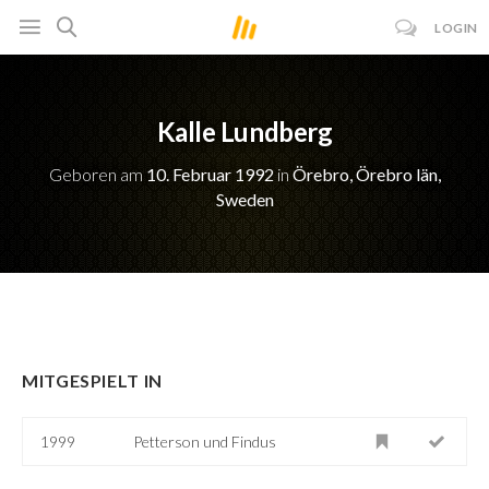
LOGIN
Kalle Lundberg
Geboren am
10. Februar 1992
in
Örebro, Örebro län,
Sweden
MITGESPIELT IN
1999
Petterson und Findus