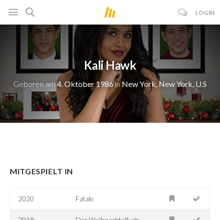
LOGIN
Kali Hawk
Geboren am
4. Oktober 1986
in
New York, New York, U.S
MITGESPIELT IN
2020
Fatale
2018
Der Weihnachtsfluch